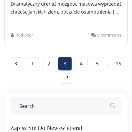
Dramatyczny drenaż mózgów, masowa wyprzedaż
chrześcijańskich ziem, poczucie osamotnienia […]
Redaktor
0 comments
Stronicowanie
1
2
3
4
5
…
16
wpisów
Zapisz Się Do Newswlettera!