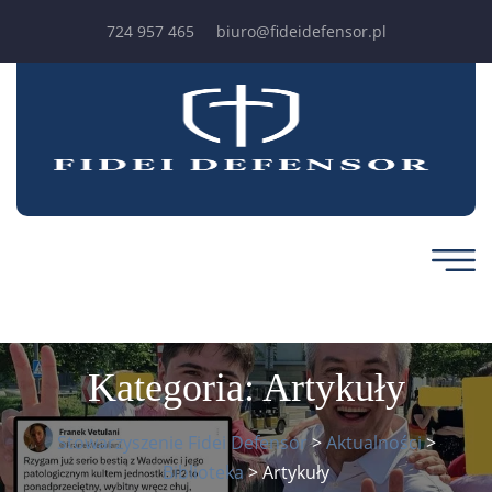
724 957 465
biuro@fideidefensor.pl
Kategoria:
Artykuły
Stowarzyszenie Fidei Defensor
>
Aktualności
>
Biblioteka
>
Artykuły