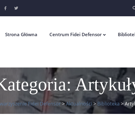
Strona Główna
Centrum Fidei Defensor
Bibliot
Kategoria:
Artykuł
warzyszenie Fidei Defensor
>
Aktualności
>
Biblioteka
>
Arty