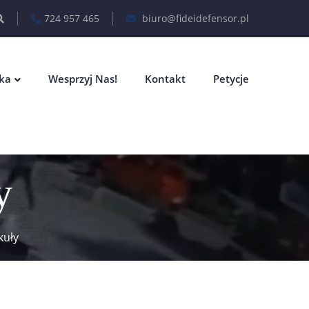
724 957 465
biuro@fideidefensor.pl
eka
Wesprzyj Nas!
Kontakt
Petycje
y
kuły