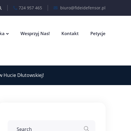
724 957 465
biuro@fideidefensor.pl
eka
Wesprzyj Nas!
Kontakt
Petycje
w Hucie Dłutowskiej!