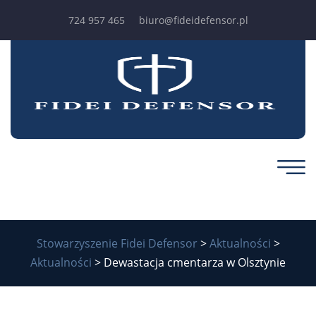
724 957 465
biuro@fideidefensor.pl
Stowarzyszenie Fidei Defensor
>
Aktualności
>
Aktualności
>
Dewastacja cmentarza w Olsztynie