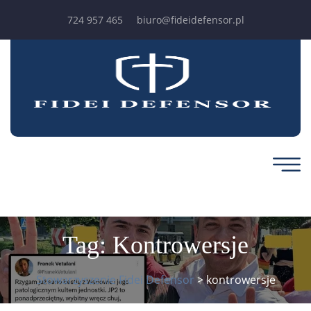
724 957 465
biuro@fideidefensor.pl
Tag:
Kontrowersje
Stowarzyszenie Fidei Defensor
>
kontrowersje