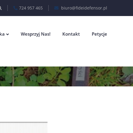
724 957 465
biuro@fideidefensor.pl
eka
Wesprzyj Nas!
Kontakt
Petycje