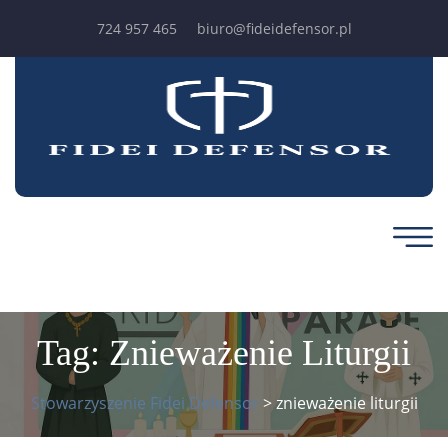
724 957 465
biuro@fideidefensor.pl
Tag:
Znieważenie Liturgii
Stowarzyszenie Fidei Defensor
>
znieważenie liturgii