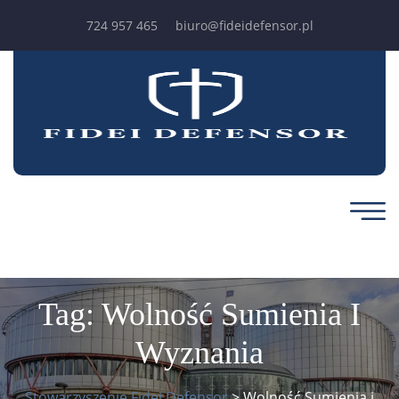
724 957 465
biuro@fideidefensor.pl
Tag:
Wolność Sumienia I
Wyznania
Stowarzyszenie Fidei Defensor
>
Wolność Sumienia i