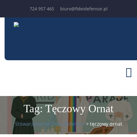
724 957 465
biuro@fideidefensor.pl
Tag:
Tęczowy Ornat
Stowarzyszenie Fidei Defensor
>
tęczowy ornat