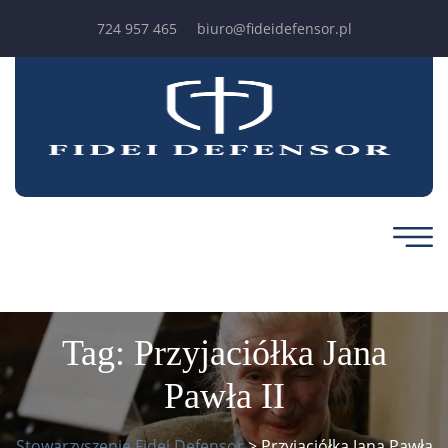
724 957 465
biuro@fideidefensor.pl
Tag:
Przyjaciółka Jana
Pawła II
Stowarzyszenie Fidei Defensor
>
Przyjaciółka Jana Pawła