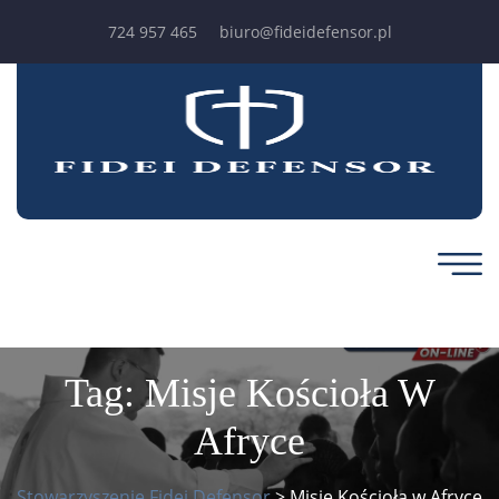
724 957 465
biuro@fideidefensor.pl
Tag:
Misje Kościoła W
Afryce
Stowarzyszenie Fidei Defensor
>
Misje Kościoła w Afryce