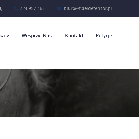
724 957 465
biuro@fideidefensor.pl
eka
Wesprzyj Nas!
Kontakt
Petycje